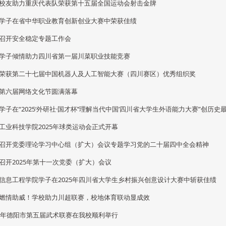
校友助力重庆代表队荣获第十五届全国运动会射击金牌
学子在省中华职业教育创新创业大赛中荣获佳绩
召开安全稳定专题工作会
学子倾情助力四川省第一届川菜职业技能竞赛
荣获第二十七届中国机器人及人工智能大赛（四川赛区）优秀组织奖
第六届网络文化节圆满落幕
学子在“2025‘外研社·国才杯’‘理解当代中国’四川省大学生外语能力大赛”创历史最
工业科技学院2025年球类运动会正式开幕
召开党委理论学习中心组（扩大）会议专题学习党的二十届四中全会精神
召开2025年第十一次党委（扩大）会议
信息工程学院学子在2025年四川省大学生乡村振兴创意设计大赛中斩获佳绩
燃情助威！学校助力川超联赛，校地体育联动显成效
25年德阳市第五届武术联赛在我校顺利举行