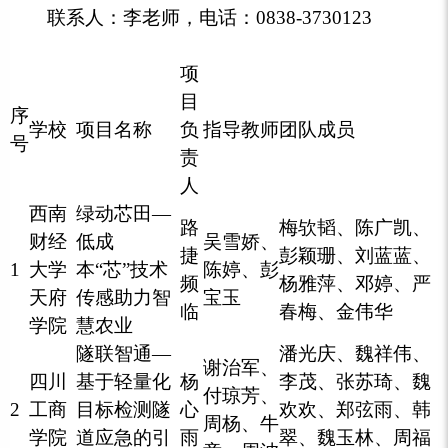
联系人：李老师，电话：0838-3730123
项
目
序
学校
项目名称
负
指导教师
团队成员
号
责
人
西南
绿动芯田—
路
梅欤韬、
陈广凯、
财经
低成
吴雪娇、
捷
彭颖珊、刘蓝蓝、
1
大学
本“芯”技术
陈婷、彭
频
杨雅萍、邓婷、严
天府
传感助力智
宝玉
临
春梅、金伟华
学院
慧农业
隧联智通—
潘光庆、魏祥伟、
谢治军、
四川
基于轻量化
杨
李茂、张苏琦、魏
付琼芳、
2
工商
目标检测隧
心
欢欢、郑弦雨、韩
周杨、牛
学院
道应急的引
雨
翠、魏玉林、周福