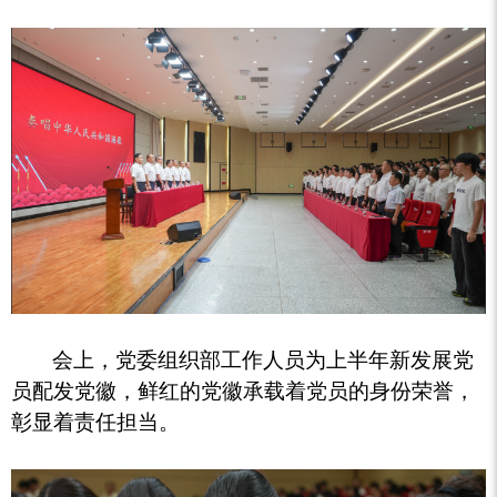
会上，党委组织部工作人员为上半年新发展党
员配发党徽，鲜红的党徽承载着党员的身份荣誉，
彰显着责任担当。