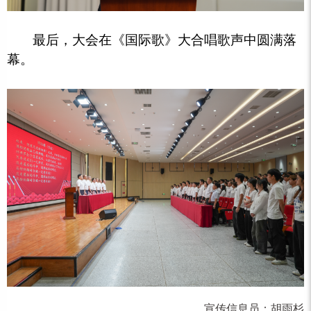
最后，大会在《国际歌》大合唱歌声中圆满落
幕。
宣传信息员：
胡雨杉