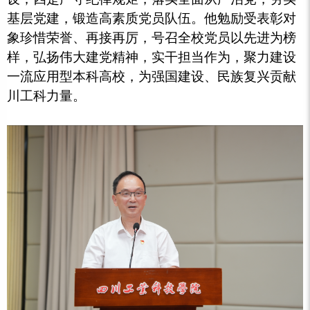
基层党建，锻造高素质党员队伍。他勉励受表彰对
象珍惜荣誉、再接再厉，号召全校党员以先进为榜
样，弘扬伟大建党精神，实干担当作为，聚力建设
一流应用型本科高校，为强国建设、民族复兴贡献
川工科力量。