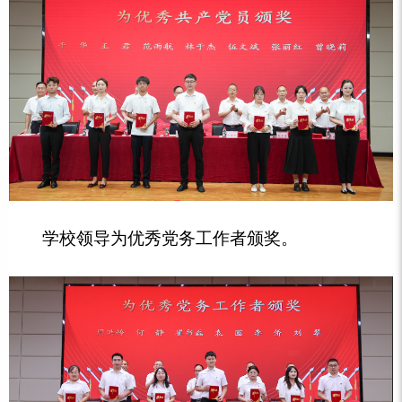
学校领导为优秀党务工作者颁奖。