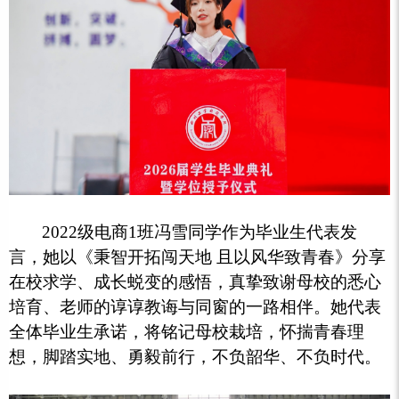
2022级电商1班冯雪同学作为毕业生代表发
言，她以《秉智开拓闯天地 且以风华致青春》分享
在校求学、成长蜕变的感悟，真挚致谢母校的悉心
培育、老师的谆谆教诲与同窗的一路相伴。她代表
全体毕业生承诺，将铭记母校栽培，怀揣青春理
想，脚踏实地、勇毅前行，不负韶华、不负时代。