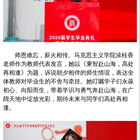
师恩难忘，薪火相传。马克思主义学院涂桂香
老师作为教师代表发言，她以《秉智赴山海，高处
再相逢》为题，诉说朝夕相伴的师生情谊，表达全
体教师对毕业生的不舍与牵挂。她叮嘱学子们永葆
初心、向阳而生，带着学识与勇气奔赴山海，在广
阔天地中绽放光彩，期待未来与同学们高处再相
逢。