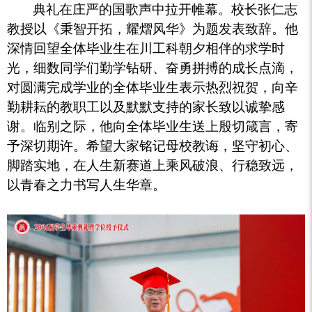
典礼在庄严的国歌声中拉开帷幕。校长张仁志
教授以《秉智开拓，耀熠风华》为题发表致辞。他
深情回望全体毕业生在川工科朝夕相伴的求学时
光，细数同学们勤学钻研、奋勇拼搏的成长点滴，
对圆满完成学业的全体毕业生表示热烈祝贺，向辛
勤耕耘的教职工以及默默支持的家长致以诚挚感
谢。临别之际，他向全体毕业生送上殷切箴言，寄
予深切期许。希望大家铭记母校教诲，坚守初心、
脚踏实地，在人生新赛道上乘风破浪、行稳致远，
以青春之力书写人生华章。