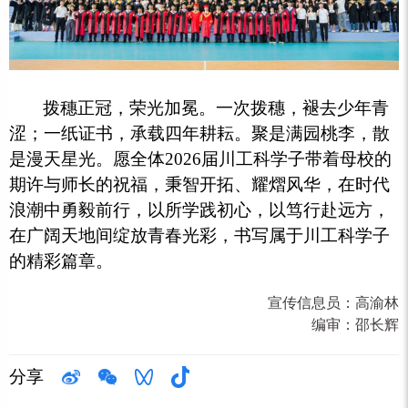
拨穗正冠，荣光加冕。一次拨穗，褪去少年青
涩；一纸证书，承载四年耕耘。聚是满园桃李，散
是漫天星光。愿全体2026届川工科学子带着母校的
期许与师长的祝福，秉智开拓、耀熠风华，在时代
浪潮中勇毅前行，以所学践初心，以笃行赴远方，
在广阔天地间绽放青春光彩，书写属于川工科学子
的精彩篇章。
宣传信息员：
高渝林
编审：
邵长辉
分享