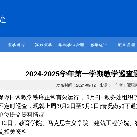
处
教学研究
实践教学
学籍学位管理
教学运行
质量管理
2024-2025学年第一学期教学巡
发布时间：2024-09-12 来源： 作者：谭珺
保障日常教学秩序正常有效运行，
9
月
6
日教务处组织
不定时巡查，现就上周
(9
月
2
日至
9
月
6
日
)
情况做如下通
单位提交资料情况
月
12
日，教育学院、马克思主义学院、建筑工程学院、
交相关资料。