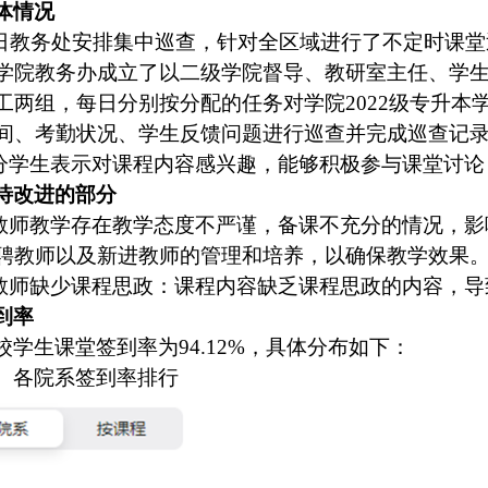
体情况
日教务处安排集中巡查，针对全区域进行了不定时课堂
学院教务办成立了以二级学院督导、教研室主任、学
工两组，每日分别按分配的任务对学院
2022
级专升本
间、考勤状况、学生反馈问题进行巡查并完成巡查记
部分学生表示对课程内容感兴趣，能够积极参与课堂讨
待改进的部分
别教师教学存在教学态度不严谨，备课不充分的情况，
聘教师以及新进教师的管理和培养，以确保教学效果
别教师缺少课程思政：课程内容缺乏课程思政的内容，
到率
校学生课堂签到率为
94.12%
，具体分布如下：
、各院系签到率排行