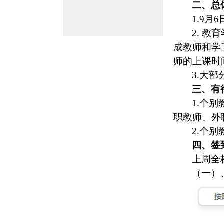
二、总
1.9月
6
2.
教育
成教师和学
师的上课时
3.大
三、有
1.个
职教师、外
2.个
四、签
上周全
（一）