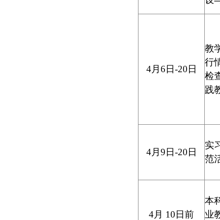
教
行
4
月
6
日
-20
日
检
践
实
4
月
9
日
-20
日
范
本
4
月
10
日前
业