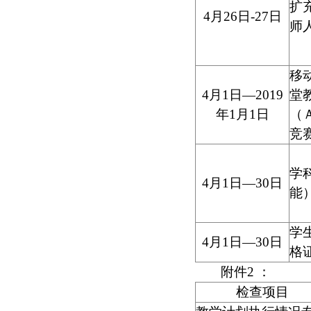
扩
4
月
26
日
-27
日
师
移
4
月
1
日—
2019
堂
年
1
月
1
日
（
竞
学
4
月
1
日—
30
日
能
学
4
月
1
日—
30
日
格
附件
2
：
检查项目