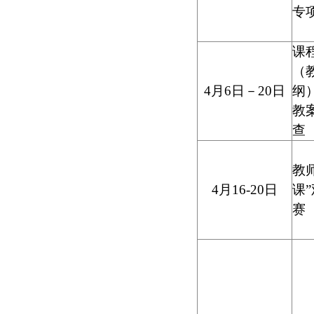
专
课
（
4
月
6
日－
20
日
纲
教
查
教
4
月
16-20
日
课
赛