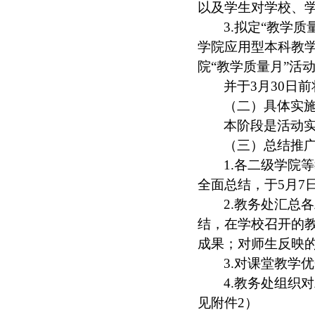
以及学生对学校、
3.
拟定“教学质
学院应用型本科教
院“教学质量月”活
并于
3
月
30
日前
（二）具体实
本阶段是活动
（三）总结推
1.
各二级学院等
全面总结，于
5
月
7
2.
教务处汇总各
结，在学校召开的
成果；对师生反映
3.
对课堂教学优
4.
教务处组织对
见附件
2
）