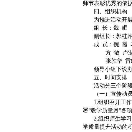
师节表彰优秀的依
四、组织机构
为推进活动开展
组
长：魏
崛
副组长：郭桂
成
员：
倪
霞
方
敏
卢
张胜华
雷
领导小组下设
五、时间安排
活动分三个阶
（一）宣传动
1.
组织召开工作
署“教学质量月”各
2.
组织师生学习
学质量提升活动的