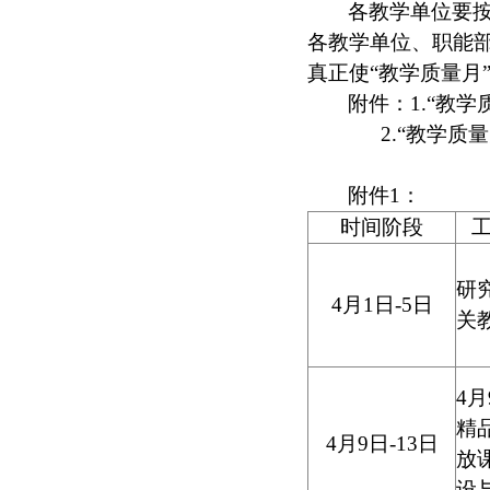
各教学单位要
各教学单位、职能
真正使“教学质量月
附件：
1
.
“教学
2.
“教学质
附件
1
：
时间阶段
研
4
月
1
日
-5
日
关
4
月
精
4
月
9
日
-13
日
放
设