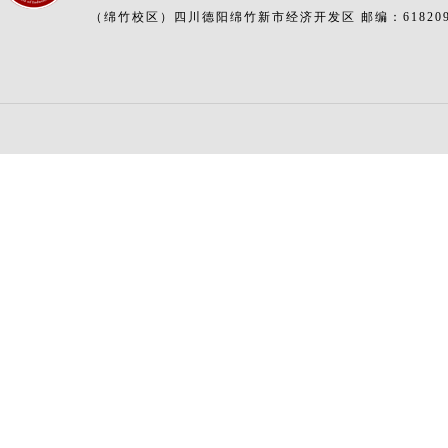
（绵竹校区）四川德阳绵竹新市经济开发区 邮编：61820