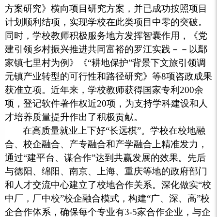
方案研究》横向项目研究方案，并已成功按照项目
计划顺利结项，实现学校在此类项目中零的突破。
同时，学校教师积极服务地方发挥智囊作用，《党
建引领乡村振兴推进共同富裕的罗江实践－－以鄢
家镇七里村为例》《“耕地保护”背景下文旅引领调
元镇产业转型的可行性和路径研究》等8项咨政成果
获准立项。近年来，学校教师获得国家专利200余
项，登记软件著作权近20项，为支持学科建设和人
才培养质量提升作出了积极贡献。
在高质量就业上下好“长远棋”。学校在校地融
合、校企融合、产专融合和产学融合上精准发力，
通过“建平台、谋合作”达到共赢发展的效果。先后
与德阳、绵阳、南京、上海、重庆等地的政府部门
和人才交流中心建立了校地合作关系。深化做实“校
中厂，厂中校”校企融合模式，构建“广、深、高”校
企合作体系，确保每个专业有3-5家合作企业，与企