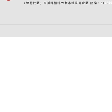
（绵竹校区）四川德阳绵竹新市经济开发区 邮编：61820