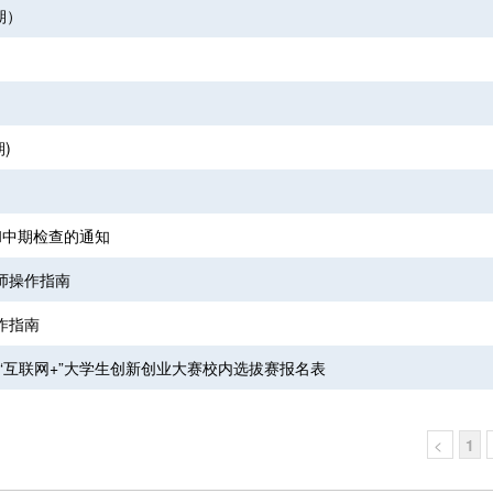
期）
)
和中期检查的通知
师操作指南
作指南
“互联网+”大学生创新创业大赛校内选拔赛报名表
<
1