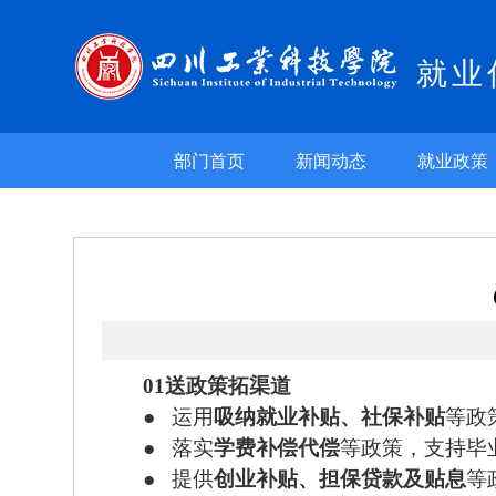
就业
部门首页
新闻动态
就业政策
01
送政策
拓渠道
●
运用
吸纳就业补贴、社保补贴
等政
●
落实
学费补偿代偿
等政策，支持毕
●
提供
创业补贴、担保贷款及贴息
等