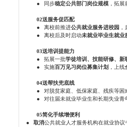
●
同步
稳定公共部门岗位规模
，拓展
02
送服务
促匹配
●
离校前推进
公共就业服务进校园
，
●
离校后及时启动
未就业毕业生就业
03
送培训
提能力
●
拓展一批
学徒培训、技能研修、新
●
实施
百万见习岗位募集计划
，上线
04
送帮扶
兜底线
●
对脱贫家庭、低保家庭、残疾等困
●
对往届未就业毕业生和长期失业青
05
简化手续
增便利
●
取消
公共就业人才服务机构在就业协议