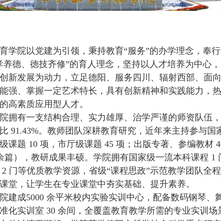
育学院以党建为引领，秉持教育“服务”的办学理念，奉行
孝养德、徳技齐修”的育人理念，坚持以人才培养为中心
创新发展为动力，立足德阳、服务四川、辐射西部、面
能强、掌握一定艺术特长，具有创新精神和实践能力，
的高素质应用型人才。
院拥有一支结构合理、实力雄厚、治学严谨的师资队伍，中高
比 91.43%。教师团队深耕教育研究，近年来主持参与
级课题 10 项，市厅级课题 45 项；出版专著、参编教材 4
0 余篇），教研成果丰硕。学院拥有国家级一流本科课程 1 
 2 门等优质教学资源，省级“课程思政”示范教学团队全
课堂，让学生在专业课堂中夯实基础、提升素养。
院建成5000 余平米校内实验实训中心，配备数码钢琴
准化实训室 30 余间，全覆盖教育教学所需的专业实训