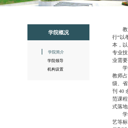
教
学院概况
行“以
本，以
学院简介
专业技
学院领导
业需要
学
机构设置
教师占
级、省
刊 4
范课程
式落地
学
艺等标