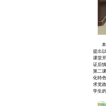
提出
课堂
证后
第二
化特
求党
学生