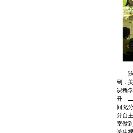
到，
课程
升。
间充
分自
室做
学生