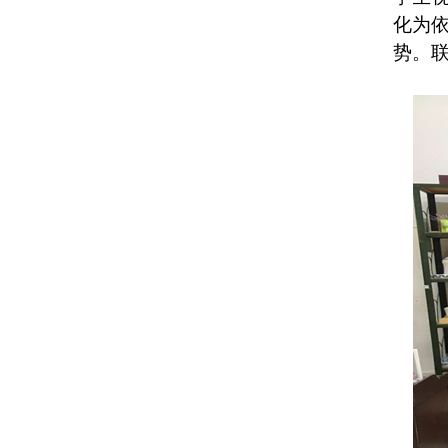
化为
势。