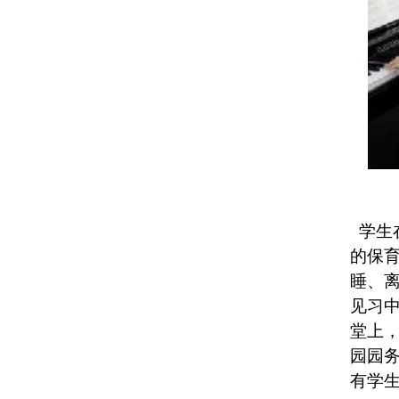
学生
的保
睡、
见习
堂上
园园
有学