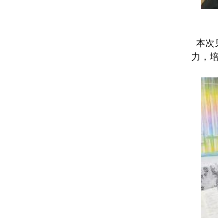
本次
力，