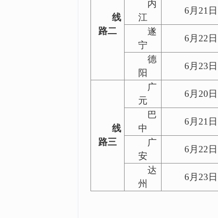
内
6月21日
线
江
路二
遂
6月22日
宁
德
6月23日
阳
广
6月20日
元
巴
6月21日
线
中
路三
广
6月22日
安
达
6月23日
州