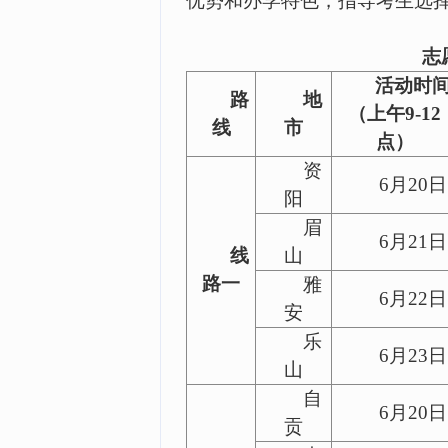
优势和办学特色，指导考生选
志
活动时
路
地
（上午
9
-12
线
市
点）
资
6月20日
阳
眉
6月21日
线
山
路一
雅
6月22日
安
乐
6月23日
山
自
6月20日
贡