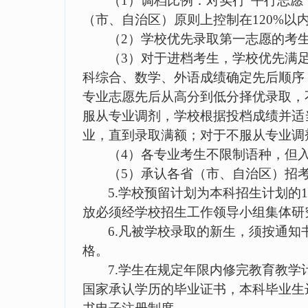
（
1
）调档比例：对实行“平行志愿
（市、自治区）原则上控制在
120%
以
（
2
）学校优先录取第一志愿的考
（
3
）对于进档考生，学校优先满
科综合、数学、外语成绩确定先后顺序
专业志愿先后从高分到低分择优录取，
服从专业调剂，学校根据投档成绩并适
业，直到录取满额；对于不服从专业调
（
4
）各专业考生不限制语种，但
（
5
）承认各省（市、自治区）招
5.
学校预留计划为本科招生计划的
放必须经学校招生工作领导小组集体研
6.
凡被学校录取的新生，须按通知
格。
7.
学生在规定年限内修完教育教学
国家承认学历的毕业证书，本科毕业生