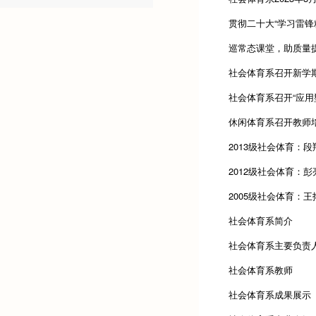
贯彻二十大“学习雷锋
巡常态课堂，助质量
社会体育系召开新学
社会体育系召开“应用
休闲体育系召开教师
2013级社会体育：段
2012级社会体育：彭
2005级社会体育：王
社会体育系简介
社会体育系主要负责
社会体育系教师
社会体育系成果展示