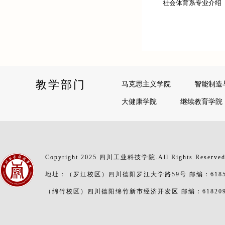
社会体育系专业介绍
教学部门
马克思主义学院
智能制造
大健康学院
继续教育学院
Copyright 2025 四川工业科技学院.All Rights Reserve
地址：（罗江校区）四川德阳罗江大学路59号 邮编：6185
（绵竹校区）四川德阳绵竹新市经济开发区 邮编：61820