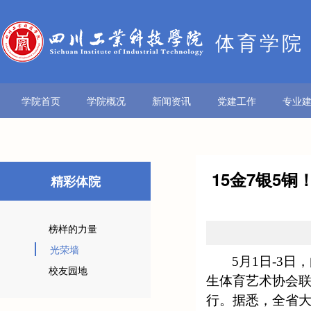
体育学院
学院首页
学院概况
新闻资讯
党建工作
专业
15金7银5
精彩体院
榜样的力量
光荣墙
5
月
1
日
-3
日，
校友园地
生体育艺术协会
行。据悉，全省